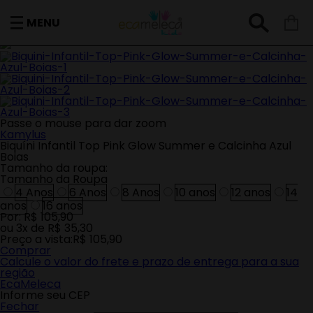
Roupas Infantil
Moda Praia
MENU
Passe o mouse para dar zoom
Kamylus
Biquíni Infantil Top Pink Glow Summer e Calcinha Azul
Boias
Tamanho da roupa:
Tamanho da Roupa
4 Anos
6 Anos
8 Anos
10 anos
12 anos
14
anos
16 anos
Por:
R$ 105,90
ou
3
x
de
R$ 35,30
Preço a vista:
R$ 105,90
Comprar
Calcule o valor do frete e prazo de entrega para a sua
região
EcaMeleca
Informe seu CEP
Fechar