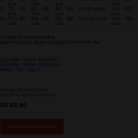
cm
cm
cm
cm
12
73 - 76
62 - 63
80 - 84
11 a 12 anos
145 - 153
cm
cm
cm
cm
14
77 - 80
64 - 65
85 - 88
13 a 14 anos
154 - 159
cm
cm
cm
cm
Produtos
relacionados
quem gostou desse produto também viu:
Sunga Short Infantil
Marinho Surfe Amarelo
Neon Tip Top
R$ 82,90
Adicionar ao carrinho