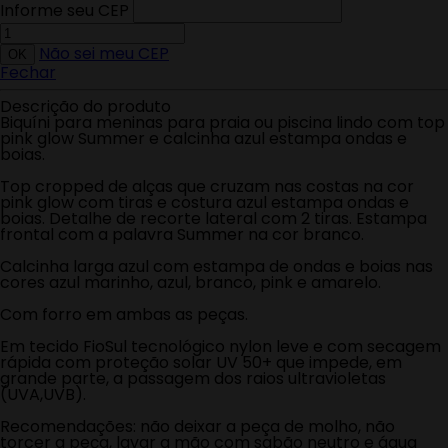
Informe seu CEP
Não sei meu CEP
Fechar
Descrição do produto
Biquíni para meninas para praia ou piscina lindo com top
pink glow Summer e calcinha azul estampa ondas e
boias.
Top cropped de alças que cruzam nas costas na cor
pink glow com tiras e costura azul estampa ondas e
boias. Detalhe de recorte lateral com 2 tiras. Estampa
frontal com a palavra Summer na cor branco.
Calcinha larga azul com estampa de ondas e boias nas
cores azul marinho, azul, branco, pink e amarelo.
Com forro em ambas as peças.
Em tecido FioSul tecnológico nylon leve e com secagem
rápida com proteção solar UV 50+ que impede, em
grande parte, a passagem dos raios ultravioletas
(UVA,UVB).
Recomendações: não deixar a peça de molho, não
torcer a peça, lavar a mão com sabão neutro e água