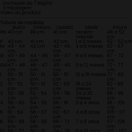
Conteúdo da
1 Biquíni
Embalagem
Vídeo do produto
Tabela de medidas
Busto
Cintura
Quadril
Idade
Altura
RN
40 cm
39 cm
41 cm
recém-
48 a 52
nascido
cm
P
42 cm
41 cm
42 cm
1 a 3 meses
52 - 52 cm
M
43 - 44
42 cm
43 - 45
3 a 6 meses
62 - 67
cm
cm
cm
G
45 - 46
44 - 45
46 - 47
6 a 9 meses
67 - 72
cm
cm
cm
cm
GG
47 - 48
46 - 47
48 - 49
9 a 12 meses
72 - 77
cm
cm
cm
cm
1
50 - 51
50 - 51
50 - 51
12 a 18 meses
77 - 82
cm
cm
cm
cm
2
51 - 52
50 - 51
52 - 53
18 a 24
82 - 88
cm
cm
cm
meses
cm
3
53 - 56
52 - 54
54 - 56
24 a 30
88 - 98
cm
cm
cm
meses
cm
4
56 - 60
54 - 55
56 - 61
3 a 4 anos
98 - 105
cm
cm
cm
cm
6
61 - 64
56 - 57
62 - 67
4 a 6 anos
105 - 117
cm
cm
cm
cm
8
65 - 68
58 - 59
68 - 73
7 a 8 anos
117 - 128
cm
cm
cm
cm
10
69 - 72
60 - 61
74 - 79
9 a 10 anos
128 - 137