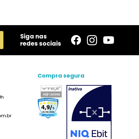
Siga nas
redes sociais
Compra segura
9h
om.br