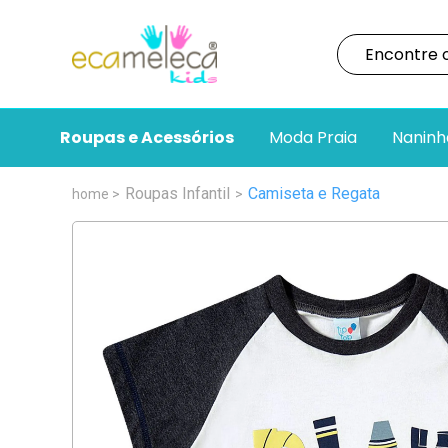
Roupas e Acessórios
Moda Praia
Naninh
Roupas Infantil
Camiseta e Regata