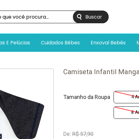
as E Pelúcias
Cuidados Bêbes
Enxoval Bebês
Camiseta Infantil Manga
Tamanho da Roupa
4 A
8 A
De:
R$ 57,90