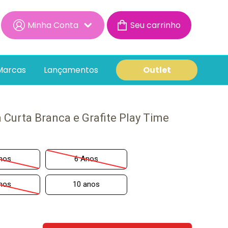
Minha Conta
Minha Conta
Minhas Compras
Marcas
Lançamentos
Outlet
 Curta Branca e Grafite Play Time
nos
6 Anos
nos
10 anos