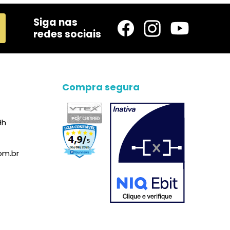
Siga nas
redes sociais
Compra segura
9h
om.br