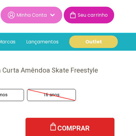
Minha Conta
Minha Conta
Minhas Compras
Marcas
Lançamentos
Outlet
a Curta Amêndoa Skate Freestyle
anos
16 anos
COMPRAR