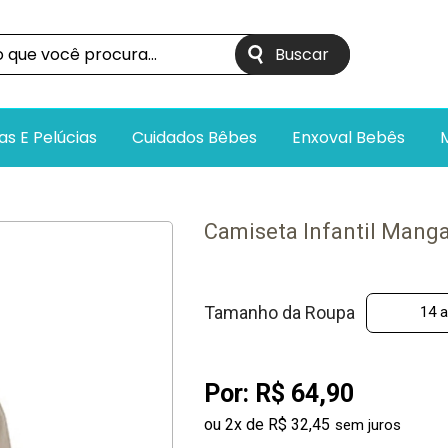
as E Pelúcias
Cuidados Bêbes
Enxoval Bebês
Camiseta Infantil Mang
Tamanho da Roupa
14 
Por:
R$ 64,90
ou
2
x
de
R$ 32,45