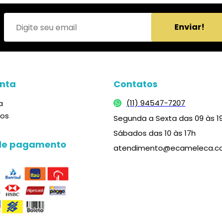
Enviar!
nta
Contatos
(11) 94547-7207
a
dos
Segunda a Sexta das 09 às 1
Sábados das 10 às 17h
de pagamento
atendimento@ecameleca.c