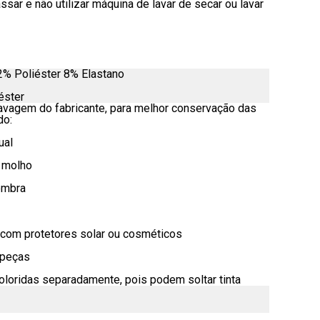
assar e não utilizar máquina de lavar de secar ou lavar
% Poliéster 8% Elastano
éster
lavagem do fabricante, para melhor conservação das
do:
ual
e molho
ombra
o com protetores solar ou cosméticos
 peças
oloridas separadamente, pois podem soltar tinta