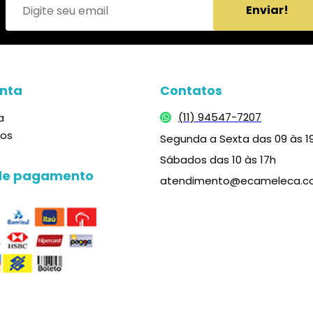
Enviar!
nta
Contatos
(11) 94547-7207
a
dos
Segunda a Sexta das 09 às 1
Sábados das 10 às 17h
de pagamento
atendimento@ecameleca.c