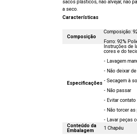
sacos plásticos, não alvejar, não p
a seco.
Características
Composição: 92
Composição
Forro: 92% Poli
Instruções de 
cores e do teci
- Lavagem man
- Não deixar d
- Secagem à s
Especificações
- Não passar
- Evitar contat
- Não torcer as
- Lavar peças c
Conteúdo da
1 Chapéu
Embalagem