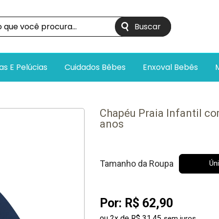
as E Pelúcias
Cuidados Bêbes
Enxoval Bebês
Chapéu Praia Infantil co
anos
Tamanho da Roupa
Ún
Por:
R$ 62,90
ou
2
x
de
R$ 31,45