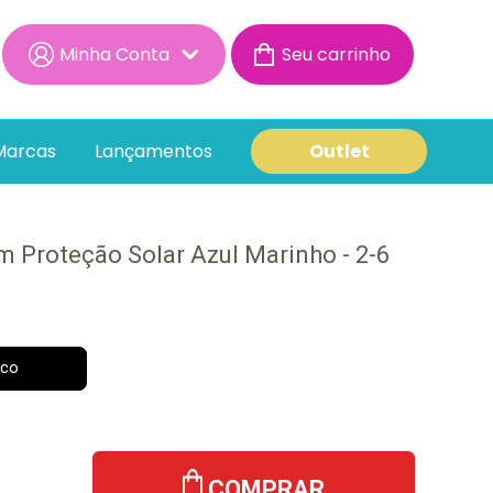
Minha Conta
Minha Conta
Minhas Compras
Marcas
Lançamentos
Outlet
m Proteção Solar Azul Marinho - 2-6
ico
COMPRAR