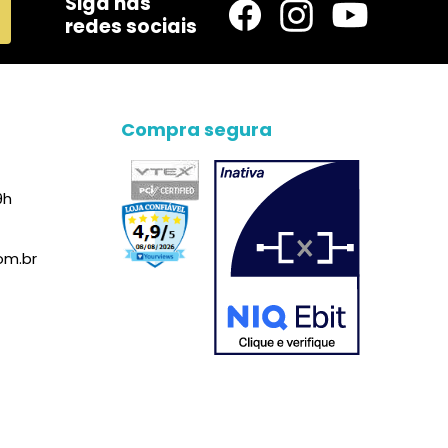
Siga nas
redes sociais
Compra segura
9h
om.br