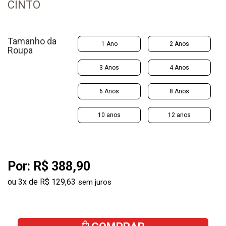
CINTO
Tamanho da
1 Ano
2 Anos
Roupa
3 Anos
4 Anos
6 Anos
8 Anos
10 anos
12 anos
Por:
R$ 388,90
ou
3
x
de
R$ 129,63