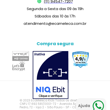
(11) 94547-7207
Segunda a Sexta das 09 às 19h
Sábados das 10 às 17h
atendimento@ecameleca.com.br
Compra segura
© 2023 EcaMeleca Kids Todos os direitos reservados.
CNPJ 17.692.581/0001-72 - Avenida Águas de São
Ajuda
Pedro, 72 - loja 2 - São Paulo - SP - CEP 02302-070