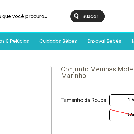
as E Pelúcias
Cuidados Bêbes
Enxoval Bebês
Conjunto Meninas Molet
Marinho
Tamanho da Roupa
1 
3 A