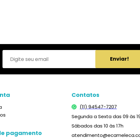
Enviar!
nta
Contatos
(11) 94547-7207
a
dos
Segunda a Sexta das 09 às 1
Sábados das 10 às 17h
de pagamento
atendimento@ecameleca.c