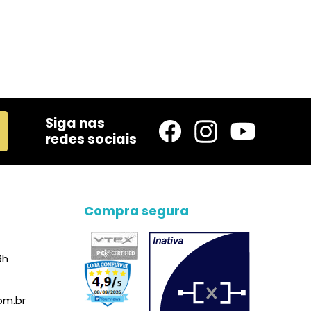
Siga nas
redes sociais
Compra segura
9h
om.br