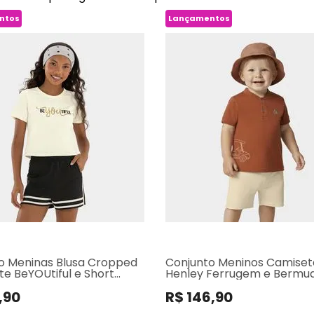
ntos
Lançamentos
o Meninas Blusa Cropped
Conjunto Meninos Camiset
te BeYOUtiful e Short
Henley Ferrugem e Bermu
Sarja Bege
,90
R$ 146,90