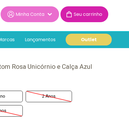
Minha Conta
Minha Conta
Minhas Compras
Marcas
Lançamentos
Outlet
om Rosa Unicórnio e Calça Azul
Ano
2 Anos
nos