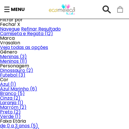
Roupas Infantil
Camiseta e Regata
Vrasalon
MENU
Filtrar por
Fechar X
Navegue
Refinar Resultado
Camiseta e Regata (12)
Marca
Vrasalon
Veja todas as opções
Gênero
Meninas (3)
Meninos (11)
Personagem
Dinossauro (2)
Futebol (3)
Cor
Azul (1)
Azul Marinho (6)
Branco (5)
Cinza (2)
Laranja (1)
Marrom (2)
Preto (2)
Verde (1)
Faixa Etária
de 0 a 3 anos (5)