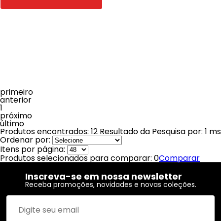
primeiro
anterior
1
próximo
último
Produtos encontrados:
12
Resultado da Pesquisa por:
1 ms
Ordenar por:
Itens por página:
Produtos selecionados para comparar:
0
Comparar
Inscreva-se em nossa newsletter
Receba promoções, novidades e novas coleções.