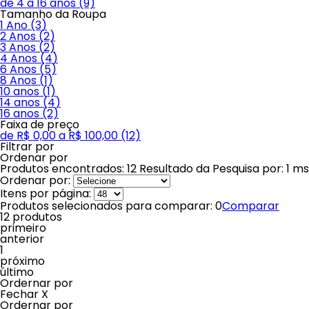
de 4 a 16 anos (9)
Tamanho da Roupa
1 Ano (3)
2 Anos (2)
3 Anos (2)
4 Anos (4)
6 Anos (5)
8 Anos (1)
10 anos (1)
14 anos (4)
16 anos (2)
Faixa de preço
de R$ 0,00 a R$ 100,00 (12)
Filtrar por
Ordenar por
Produtos encontrados:
12
Resultado da Pesquisa por:
1 ms
Ordenar por:
Itens por página:
Produtos selecionados para comparar:
0
Comparar
12 produtos
primeiro
anterior
1
próximo
último
Ordernar por
Fechar X
Ordernar por