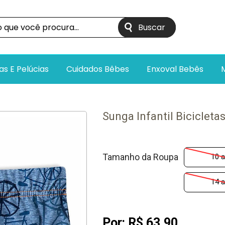
as E Pelúcias
Cuidados Bêbes
Enxoval Bebês
Sunga Infantil Bicicleta
Tamanho da Roupa
10 
14 
Por:
R$ 63,90