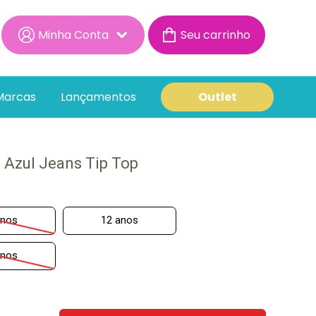
Minha Conta
Minha Conta
Minhas Compras
Marcas
Lançamentos
Outlet
s Azul Jeans Tip Top
anos
12 anos
anos