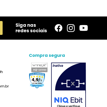
Siga nas
redes sociais
Compra segura
9h
om.br