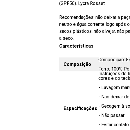
(SPF50). Lycra Rosset.
Recomendações: não deixar a peça 
neutro e água corrente logo após 
sacos plásticos, não alvejar, não p
a seco.
Características
Composição: 8
Composição
Forro: 100% Po
Instruções de 
cores e do teci
- Lavagem man
- Não deixar d
- Secagem à s
Especificações
- Não passar
- Evitar contat