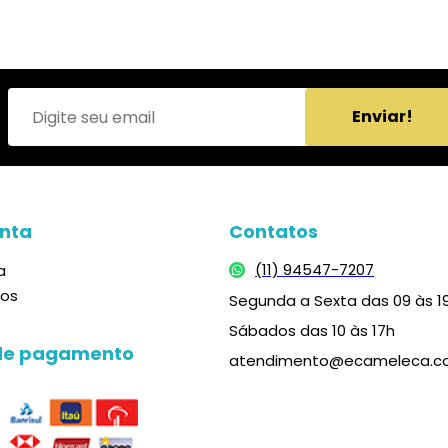
Enviar!
nta
Contatos
(11) 94547-7207
a
dos
Segunda a Sexta das 09 às 1
Sábados das 10 às 17h
de pagamento
atendimento@ecameleca.c