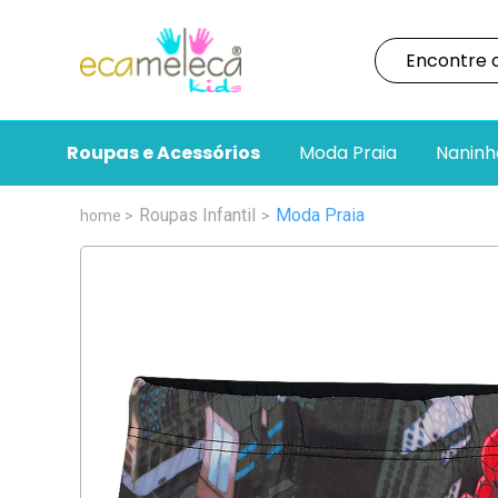
Roupas e Acessórios
Moda Praia
Naninh
Roupas Infantil
Moda Praia