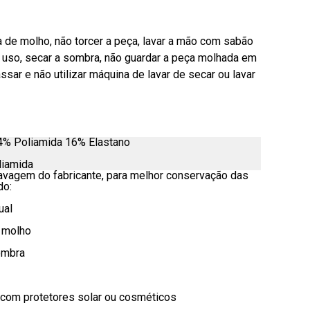
de molho, não torcer a peça, lavar a mão com sabão
o uso, secar a sombra, não guardar a peça molhada em
assar e não utilizar máquina de lavar de secar ou lavar
4% Poliamida 16% Elastano
liamida
lavagem do fabricante, para melhor conservação das
do:
ual
e molho
ombra
o com protetores solar ou cosméticos