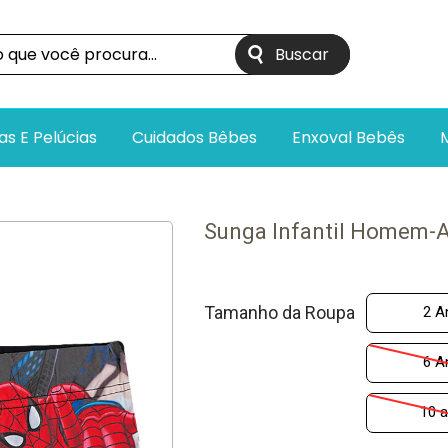
as E Pelúcias
Cuidados Bêbes
Enxoval Bebês
Sunga Infantil Homem-A
Tamanho da Roupa
2 A
6 A
10 