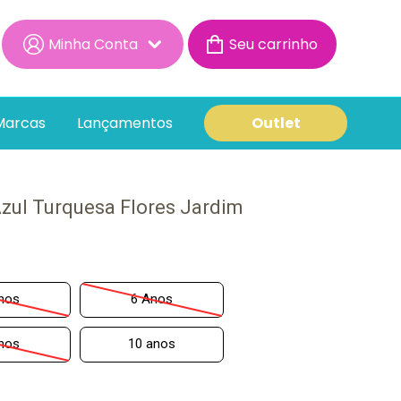
Minha Conta
Minha Conta
Minhas Compras
Marcas
Lançamentos
Outlet
Azul Turquesa Flores Jardim
nos
6 Anos
nos
10 anos