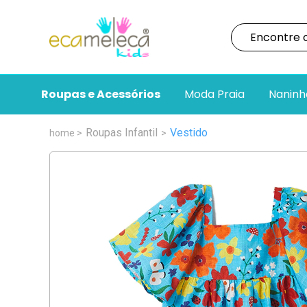
Roupas e Acessórios
Moda Praia
Naninh
Roupas Infantil
Vestido