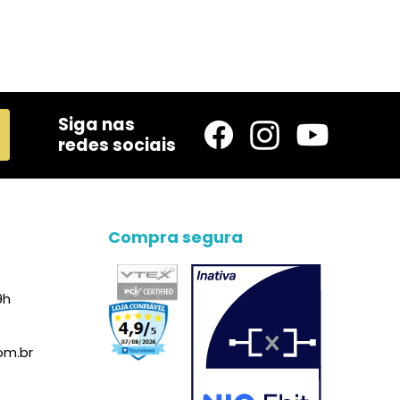
Siga nas
redes sociais
Compra segura
9h
om.br